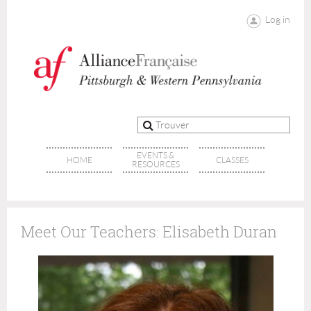
Log in
EVENTS &
HOME
CLASSES
RESOURCES
Meet Our Teachers: Elisabeth Duran