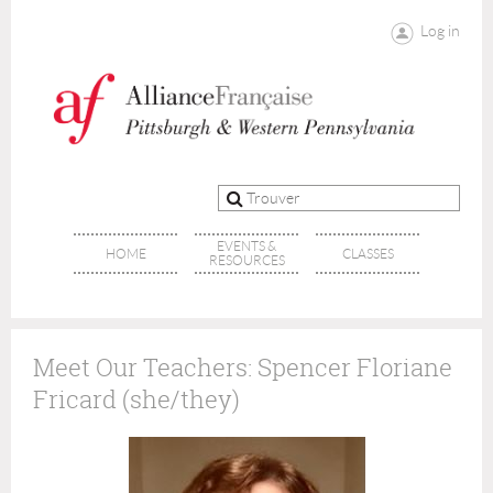
Log in
EVENTS &
HOME
CLASSES
RESOURCES
Meet Our Teachers: Spencer Floriane
Fricard (she/they)