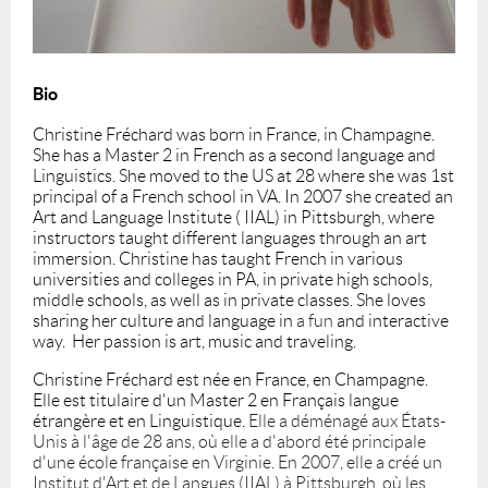
Bio
Christine Fréchard was born in France, in Champagne.
She has a Master 2 in French as a second language and
Linguistics.
She moved to the US at 28 where she
was 1st
principal of a French school in VA.
In 2007 she created an
Art and Language Institute ( IIAL) in Pittsburgh, where
instructors taught different languages through an art
immersion.
Christine has taught French in various
universities and colleges in PA, in private high schools,
middle schools, as well as in private classes. She loves
sharing her culture and language i
n
a fun
and interactive
way.
Her passion is art, music and traveling.
Christine Fréchard est née en France, en Champagne.
Elle est titulaire d'un Master 2 en Français langue
étrangère et en Linguistique.
Elle a déménagé aux États-
Unis à l'âge de 28 ans, où elle a d'abord été principale
d'une école française en Virginie. En 2007, elle a créé un
Institut d'Art et de Langues (IIAL) à Pittsburgh, où les